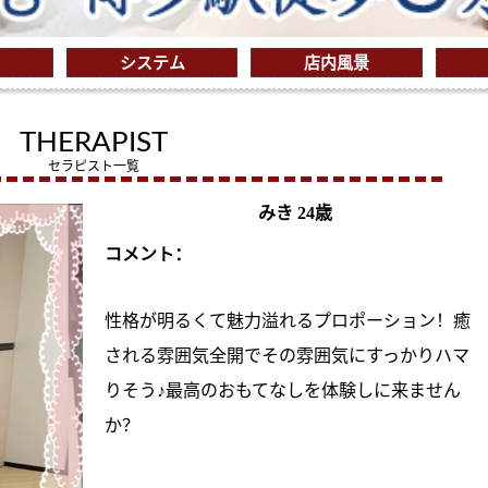
システム
店内風景
THERAPIST
セラピスト一覧
みき 24歳
コメント：
性格が明るくて魅力溢れるプロポーション！癒
される雰囲気全開でその雰囲気にすっかりハマ
りそう♪最高のおもてなしを体験しに来ません
か？